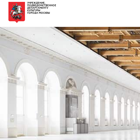
УЧРЕЖДЕНИЕ,
ПОДВЕДОМСТВЕННОЕ
ДЕПАРТАМЕНТУ
КУЛЬТУРЫ
ГОРОДА МОСКВЫ