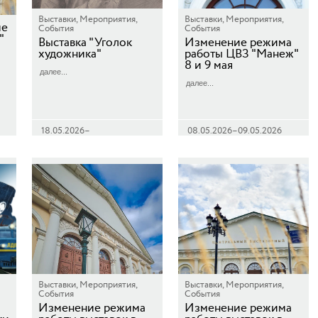
Выставки, Мероприятия,
Выставки, Мероприятия,
ме
События
События
"
Выставка "Уголок
Изменение режима
художника"
работы ЦВЗ "Манеж"
8 и 9 мая
далее...
далее...
18.05.2026–
08.05.2026–09.05.2026
07.06.2026 12:00–22:00
Выставки, Мероприятия,
Выставки, Мероприятия,
События
События
Изменение режима
Изменение режима