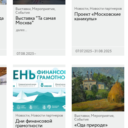
Новости, Новости партнеров
Выставки, Мероприятия,
События
Проект «Московские
да
Выставка "Та самая
каникулы»
Москва"
далее...
07.07.2025–31.08.2025
07.08.2025–
31.08.2025 10:00–22:00
Новости, Новости партнеров
Выставки, Мероприятия,
События
Дни финансовой
«Ода природе»
грамотности