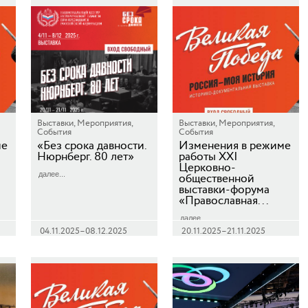
Выставки, Мероприятия,
Выставки, Мероприятия,
События
События
ме
«Без срока давности.
Изменения в режиме
Нюрнберг. 80 лет»
работы XXI
Церковно-
далее...
общественной
выставки-форума
«Православная...
далее...
04.11.2025–08.12.2025
20.11.2025–21.11.2025