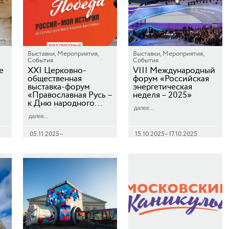
Выставки, Мероприятия,
Выставки, Мероприятия,
События
События
е
XXI Церковно-
VIII Международный
общественная
форум «Российская
выставка-форум
энергетическая
«Православная Русь –
неделя – 2025»
к Дню народного...
далее...
далее...
05.11.2025–
15.10.2025–17.10.2025
08.12.2025 10:00–20:00