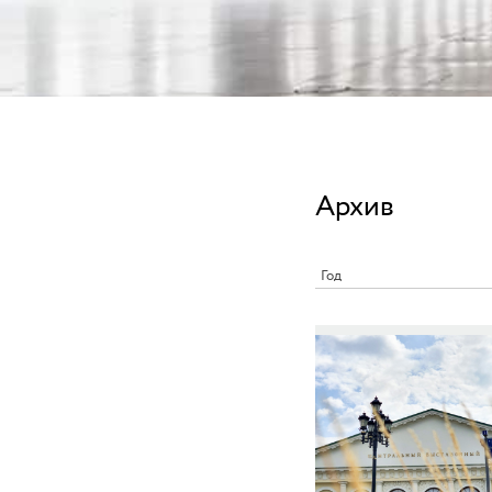
Архив
Год