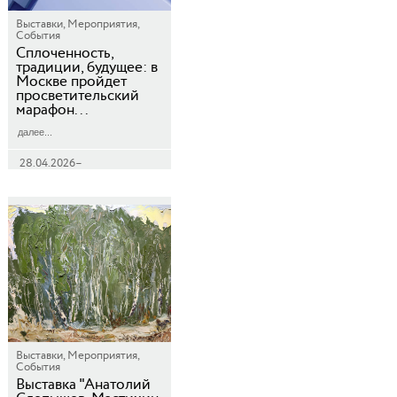
Выставки, Мероприятия,
События
Сплоченность,
традиции, будущее: в
Москве пройдет
просветительский
марафон...
далее...
28.04.2026–
30.04.2026 9:00–19:00
Выставки, Мероприятия,
События
Выставка "Анатолий