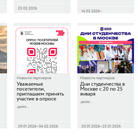
25.03.2026
14.03.2026–
05.04.2026 12:00–21:00
Новости партнеров
Новости партнеров
Уважаемые
Дни студенчества в
посетители,
Москве с 20 по 25
приглашаем принять
января
участие в опросе
далее...
далее...
29.01.2026–04.02.2026
20.01.2026–25.01.2026