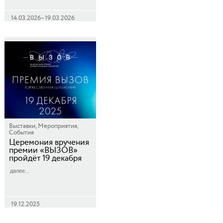
14.03.2026–19.03.2026
Выставки, Мероприятия,
События
Церемония вручения
премии «ВЫЗОВ»
пройдёт 19 декабря
далее...
19.12.2025