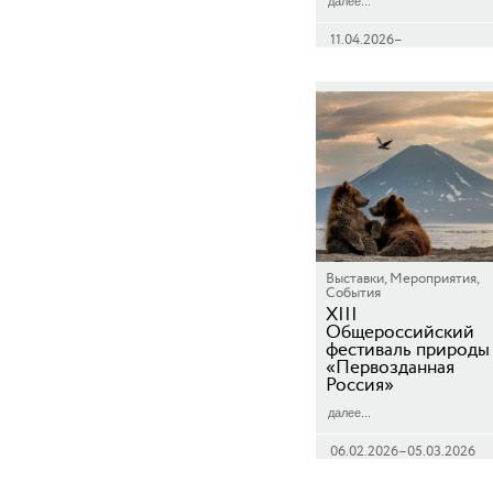
далее...
11.04.2026–
23.04.2026 10:00–22:00
Выставки, Мероприятия,
События
XIII
Общероссийский
фестиваль природы
«Первозданная
Россия»
далее...
06.02.2026–05.03.2026