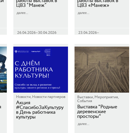
ки
работы выставок в
работы выставок в
ЦВЗ “Манеж”
ЦВЗ «Манеж»
далее...
далее...
26.04.2026–30.04.2026
23.04.2026–
24.04.2026 10:00–21:00
Новости, Новости партнеров
Выставки, Мероприятия,
События
Акция
я
Выставка "Родные
#СпасибоЗаКультуру
деревенские
в День работника
просторы"
культуры
далее...