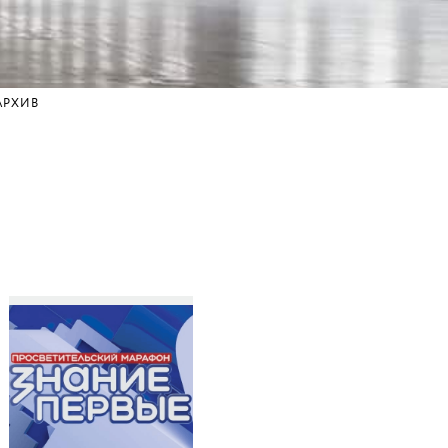
АРХИВ