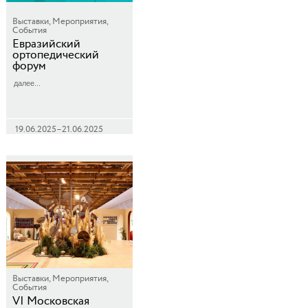
Выставки, Мероприятия,
События
Евразийский
ортопедический
форум
далее...
19.06.2025–21.06.2025
Выставки, Мероприятия,
События
VI Московская