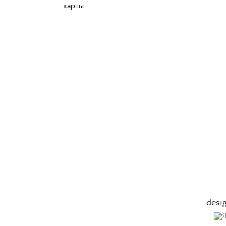
карты
desi