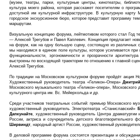
(
музеи
,
театры
,
парки
,
культурные центры
,
кинотеатры
,
библиот
культура моего района
, которая расскажет посетителям о програ
доступной им культурной инфраструктуре. В культурную карту
городское экскурсионное бюро
, которое представит программу те
маршрутам.
Визуальную концепцию форума, лейтмотивом которого стал Год т
— Алексей Трегубов и Павел Каплевич. Концепция предлагает новы
на форум, как на одну большую сцену, состоящую из различных 
мы находимся в едином поле культуры, которое усиливается при 
функциональности, эргономичности и прозрачности архитекту
выстроены по восходящей траектории по отношению к главной сце
Алексей Трегубов.
По традиции на Московском культурном форуме пройдёт акция
Но
Художественный руководитель театра «Геликон–Опера»
Дмитрий
Московского музыкального театра «Геликон–опера», Московского 
культурного центра им. Вс. Мейерхольда и др.
Среди участников театральных событий: премьер Московского му
художественный руководитель Электротеатра «Станиславский»
Дапкунайте
, художественный руководитель Центра драматургии
России, актриса и соучредитель детского благотворительного 
Ширвиндт
, народный артист России, художественный руководител
В деловой программе форума состоятся презентации и обсуждени