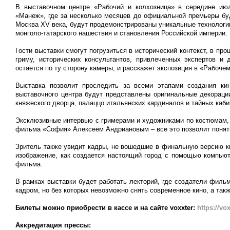
В выставочном центре «Рабочий и колхозница» в середине и
«Манеж», где за несколько месяцев до официальной премьеры буд
Москва XV века, будут продемонстрированы уникальные технологи
монголо-татарского нашествия и становления Российской империи.
Гости выставки смогут погрузиться в исторический контекст, в пр
гриму, исторических консультантов, привлеченных экспертов и
остается по ту сторону камеры, и расскажет экспозиция в «Рабочем
Выставка позволит проследить за всеми этапами создания кин
выставочного центра будут представлены оригинальные декораци
княжеского дворца, палаццо итальянских кардиналов и тайных каби
Эксклюзивные интервью с гримерами и художниками по костюмам, 
фильма «София» Алексеем Андриановым – все это позволит понять
Зритель также увидит кадры, не вошедшие в финальную версию кин
изображение, как создается настоящий город с помощью компью
фильма.
В рамках выставки будет работать лекторий, где создатели филь
кадром, но без которых невозможно снять современное кино, а такж
Билеты можно приобрести в кассе и на сайте
voxxter:
https://vo
Аккредитация прессы: