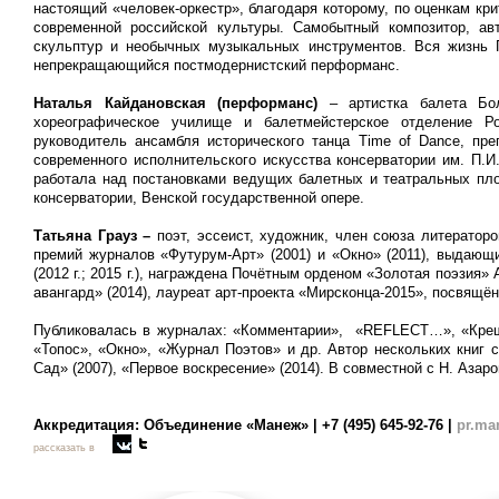
настоящий «человек-оркестр», благодаря которому, по оценкам кр
современной российской культуры. Самобытный композитор, ав
скульптур и необычных музыкальных инструментов. Вся жизнь Г
непрекращающийся постмодернистский перформанс.
Наталья Кайдановская
(перформанс)
– артистка балета Бол
хореографическое училище и балетмейстерское отделение Ро
руководитель ансамбля исторического танца Time of Dance, пре
современного исполнительского искусства консерватории им. П.
работала над постановками ведущих балетных и театральных пло
консерватории, Венской государственной опере.
Татьяна Грауз –
поэт, эссеист, художник, член союза литерато
премий журналов «Футурум-Арт» (2001) и «Окно» (2011), выдающи
(2012 г.; 2015 г.), награждена Почётным орденом «Золотая поэзия»
авангард» (2014), лауреат арт-проекта «Мирсконца-2015», посвящё
Публиковалась в журналах: «Комментарии», «REFLECT…», «Креща
«Топос», «Окно», «Журнал Поэтов» и др. Автор нескольких книг ст
Сад» (2007), «Первое воскресение» (2014). В совместной с Н. Азаро
Аккредитация: Объединение «Манеж» | +7 (495) 645-92-76 |
pr.ma
рассказать в