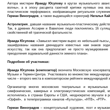
Автора мистерии
Ираиду Юсупову
в кругах музыкального аванг
волны», а в эпоху расцвета газетной критики нулевых она во
пластическом перформансе, изображающем ритуальное служение
Герман Виноградов
, а также выдающийся хореограф
Наталья Ка
Астролатрия
, давшая название музыкально-пластическому действу
Так, в древних Ассирии и Вавилоне люди поклонялись 16 сулящ
свойственной ей трагической фатальности.
Ираида Юсупова:
«Замысел мистерии вырос из небольшой пьесы д
зашифрованы названия двенадцати известных нам знаков зод
искусству, так как она предполагает не просто музицировани
преодоления зодиакальной данности земного плана».
Подробнее об участниках:
Ираида Юсупова (композитор)
окончила Московскую консерватор
Музыки и Термен-Центра. Участвовала во множестве международн
числе – второго места в композиторском рейтинге международной э
Организатор многих московских театральных и музыкальных
симфонических, камерных и электроакустических композиций
исполнялись в странах Европы и США, неоднократно звучали в р
«Орфей», в телепрограммах каналов «Культура», «НТВ», «РТР».
Герман Виноградов
– концептуальный художник, поэт и музыкант