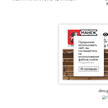
K
desi