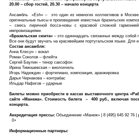
20.00 – сбор гостей, 20.30 – начало концерта
Ансамбль «Esh» – это один из немногих коллективов в Москве,
оригинальные пьесы и произведения известных бразильских композ
– смесь лиричной босса-новы с красивой сложной гармоние
импровизациями.
«Бразильская сюита»
– это одиннадцать связанных между собой п
Все они будут звучать на красивейшем португальском языке. Для к
Состав ансамбля:
Анна Клесун – вокал
Роман Соколов – флейта
Сергей Баулин – тенор саксофон
Ирина Тимошевская – виолончель
Игорь Надеждин – фортепиано, композиция, аранжировка
Дарья Чернакова – контрабас
Ильдар Нафигов – ударные
Билеты можно приобрести в кассах выставочного центра «Раб
сайте «Манежа».
Стоимость билета – 400 руб., включая пос
концерта.
Аккредитация прессы:
Объединение «Манеж» | 8 (495) 645 92 76 |
0+
Информационные партнеры: