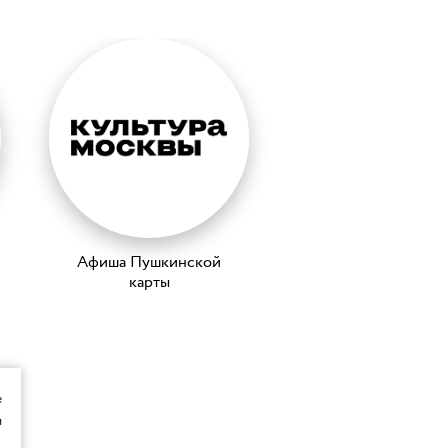
Афиша Пушкинской
карты
е
я