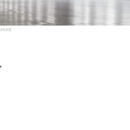
АРХИВ
”