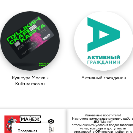
Культура Москвы
Активный гражданин
Kultura.mos.ru
Уважаемые посетители!
Нам очень важно ваше мнение о работ
ЦВЗ "Манеж".
Чтобы оценить условия предоставлени
услуг, комфорт и доступность
отсканируйте QR-код или пройдите по