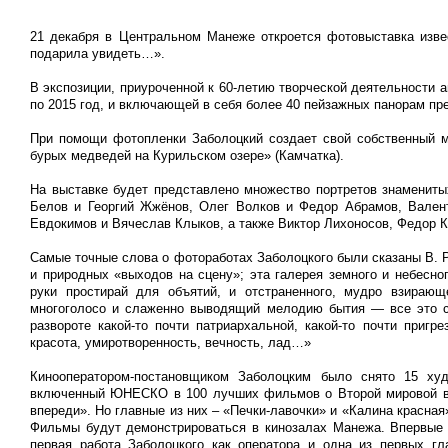
21 декабря в Центральном Манеже откроется фотовыставка изве
подарила увидеть…».
В экспозиции, приуроченной к 60-летию творческой деятельности 
по 2015 год, и включающей в себя более 40 пейзажных панорам пре
При помощи фотопленки Заболоцкий создает свой собственный м
бурых медведей на Курильском озере» (Камчатка).
На выставке будет представлено множество портретов знамениты
Белов и Георгий Жжёнов, Олег Волков и Федор Абрамов, Вален
Евдокимов и Вячеслав Клыков, а также Виктор Лихоносов, Федор 
Самые точные слова о фотоработах Заболоцкого были сказаны В. Р
и природных «выходов на сцену»; эта галерея земного и небесно
руки простирай для объятий, и отстраненного, мудро взирающе
многоголосо и слаженно выводящий мелодию бытия — все это с
развороте какой-то почти патриархальной, какой-то почти при
красота, умиротворенность, вечность, лад…»
Кинооператором-постановщиком Заболоцким было снято 15 ху
включенный ЮНЕСКО в 100 лучших фильмов о Второй мировой во
впереди». Но главные из них – «Печки-лавочки» и «Калина красна
Фильмы будут демонстрироваться в кинозалах Манежа. Впервые 
первая работа Заболоцкого как оператора и одна из первых г