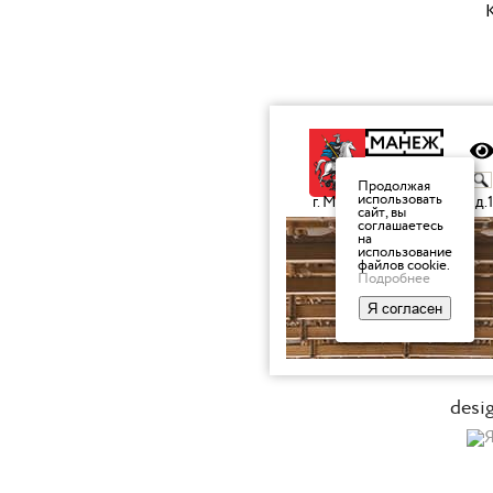
K
desi