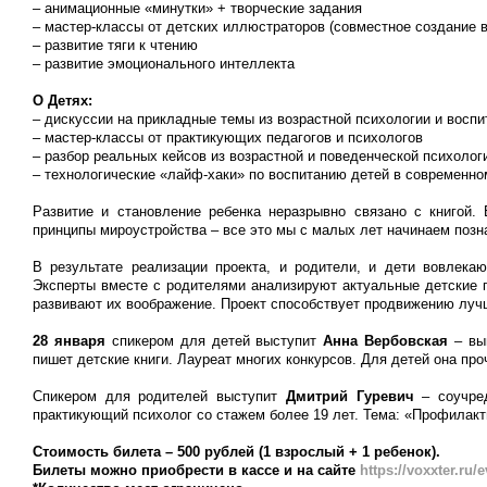
– анимационные «минутки» + творческие задания
– мастер-классы от детских иллюстраторов (совместное создание 
– развитие тяги к чтению
– развитие эмоционального интеллекта
О Детях:
– дискуссии на прикладные темы из возрастной психологии и воспи
– мастер-классы от практикующих педагогов и психологов
– разбор реальных кейсов из возрастной и поведенческой психолог
– технологические «лайф-хаки» по воспитанию детей в современно
Развитие и становление ребенка неразрывно связано с книгой.
принципы мироустройства – все это мы с малых лет начинаем позна
В результате реализации проекта, и родители, и дети вовлека
Эксперты вместе с родителями анализируют актуальные детские п
развивают их воображение. Проект способствует продвижению луч
28 января
спикером для детей выступит
Анна Вербовская
– вып
пишет детские книги. Лауреат многих конкурсов. Для детей она про
Спикером для родителей выступит
Дмитрий Гуревич
– соучред
практикующий психолог со стажем более 19 лет. Тема: «Профилакти
Стоимость билета – 500 рублей (1 взрослый + 1 ребенок).
Билеты можно приобрести в кассе и на сайте
https://voxxter.ru/