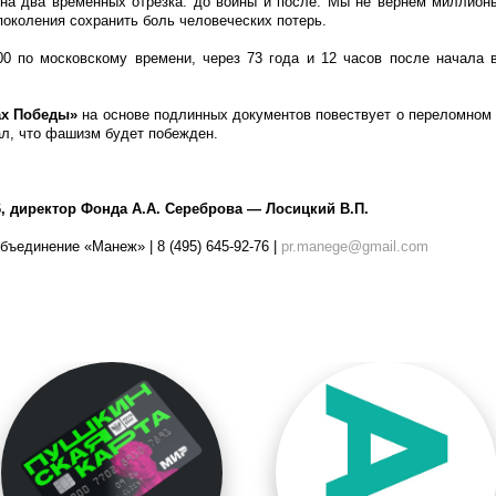
на два временных отрезка: до войны и после. Мы не вернем миллион
околения сохранить боль человеческих потерь.
00 по московскому времени, через 73 года и 12 часов после начала 
ах Победы»
на основе подлинных документов повествует о переломном
ал, что фашизм будет побежден.
66, директор Фонда А.А. Сереброва — Лосицкий В.П.
бъединение «Манеж» | 8 (495) 645-92-76 |
pr.manege@gmail.com