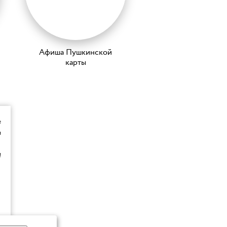
Афиша Пушкинской
карты
е
я
!