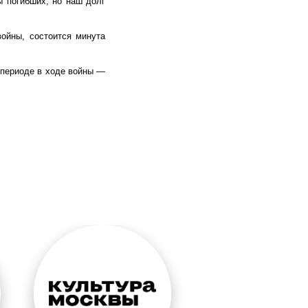
ы погибших, но наш долг
войны, состоится минута
 периоде в ходе войны —