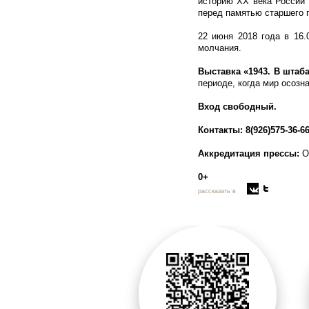
историю XX века России 
перед памятью старшего п
22 июня 2018 года в 16.
молчания.
Выставка «1943. В штаб
периоде, когда мир осозн
Вход свободный.
Контакты:
8(926)575-36-
Аккредитация прессы:
О
0+
рассказать в