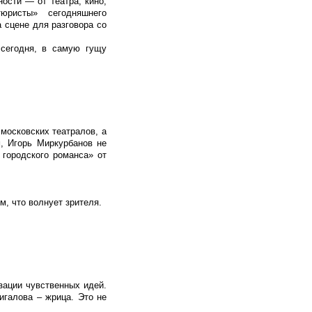
ости — от театра, кино,
юристы» сегодняшнего
 сцене для разговора со
сегодня, в самую гущу
московских театралов, а
, Игорь Миркурбанов не
 городского романса» от
, что волнует зрителя.
зации чувственных идей.
игалова – жрица. Это не