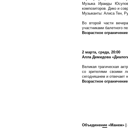
Музыка Ираиды Юсупов
композиторов. Дико и сов
Музыканты: Алиса Тен, Ру
Во второй части вечер
участниками балетного п
Возрастное ограничение
2 марта, среда, 20:00
Алла Демидова «Диалог
Великая трагическая акт
со зрителями своими л
сегодняшнем и отвечает н
Возрастное ограничение
Объединение «Манеж» | 8 