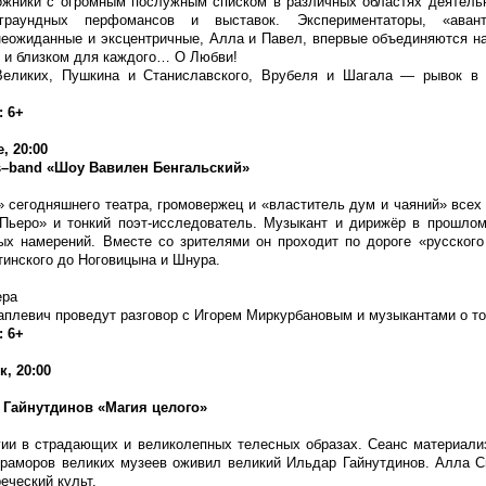
жники с огромным послужным списком в различных областях деятельн
граундных перфомансов и выставок. Экспериментаторы, «авант
 неожиданные и эксцентричные, Алла и Павел, впервые объединяются на
 и близком для каждого… О Любви!
Великих, Пушкина и Станиславского, Врубеля и Шагала — рывок в 
: 6+
, 20:00
s
–
band
«Шоу Вавилен Бенгальский»
 сегодняшнего театра, громовержец и «властитель дум и чаяний» всех 
Пьеро» и тонкий поэт-исследователь. Музыкант и дирижёр в прошлом
ых намерений. Вместе со зрителями он проходит по дороге «русского
ртинского до Ноговицына и Шнура.
ера
плевич проведут разговор с Игорем Миркурбановым и музыкантами о том
: 6+
, 20:00
 Гайнутдинов «Магия целого»
ии в страдающих и великолепных телесных образах. Сеанс материали
раморов великих музеев оживил великий Ильдар Гайнутдинов. Алла С
еческий культ.