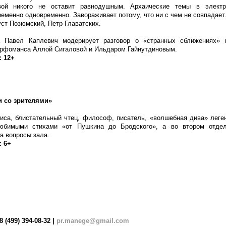
ой никого не оставит равнодушным. Архаические темы в электр
ременно одновременно. Завораживает потому, что ни с чем не совпадает
ст Позюмский, Петр Главатских.
а Павел Каплевич модерирует разговор о «странных сближениях» 
ерфоманса Аллой Сигаловой и Ильдаром Гайнутдиновым.
: 12+
и со зрителями»
риса, блистательный чтец, философ, писатель, «волшебная дива» леге
юбимыми стихами «от Пушкина до Бродского», а во втором отдел
а вопросы зала.
: 6+
(499) 394-08-32 |
pr.manege@gmail.com