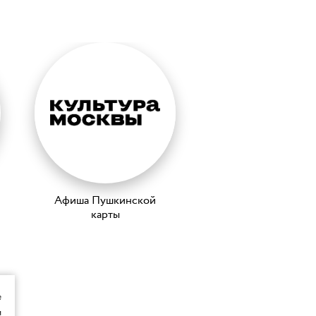
Афиша Пушкинской
карты
е
я