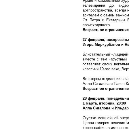
Яркие и самобытные худо
телевидения до андер
артпространства, всегда
зрителем о самом важном
От Петра и Екатерины 
происходящего.
Возрастное ограничение
27 февраля, воскресенье
Игорь Миркурбанов и
R
Блистательный «лицедей»
вместе с тем «грустный 
оставляет своих вокальн
классики 19-ого века, Ве
Во втором отделении веч
Алла Сигалова и Павел Ка
Возрастное ограничение
28 февраля, понедельник
1 марта, вторник, 20:00
Алла Сигалова и Ильдар
Сгустки мощнейшей энерг
Целая галерея великих м
хореография, а именно жр