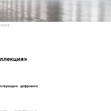
АРХИВ
оллекция»
йствующего цифрового