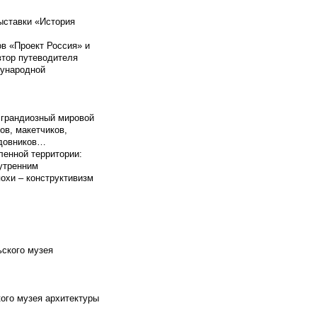
ыставки «История
в «Проект Россия» и
автор путеводителя
дународной
 грандиозный мировой
ов, макетчиков,
адовников…
ленной территории:
утренним
охи – конструктивизм
ьского музея
ого музея архитектуры