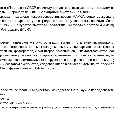
лога «Павильоны СССР на международных выставках» по материалам в
сть 1», пройдет лекция:
«Всемирные выставки. XX век»
.
овицкая – кандидат искусствоведения, доцент МАРХИ, редактор журнало
пециалист по архитектуре и градостроительству советского периода. Со-
0-1960». Со-куратор выставки «Коллективный город» в составе 4-й меж
 Роттердаме (IABR).
очных павильонов – это история архитектуры и тотальных инсталляций,
стран, соревновательные командные выступления архитекторов, график
фтовиков, фотографов, скульпторов, живописцев, кинематографистов, с
риглашали участников к созданию временных построек на заранее выде
ктически экспериментальные сооружения с совершенно оригинальным вн
 и составом экспонатов, создававшиеся в стилевой доминанте своей эп
30-х и функционализм 1960-х годов.
 проекта, генеральный директор Государственного научно-исследовател
ева
роекта
ректор МВО «Манеж»
тель генерального директора Государственного научно-исследовательск