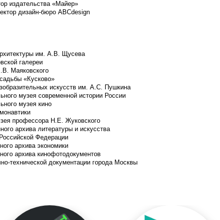
тор издательства «Майер»
ектор дизайн-бюро ABCdesign
рхитектуры им. А.В. Щусева
вской галереи
.В. Маяковского
усадьбы «Кусково»
зобразительных искусств им. А.С. Пушкина
льного музея современной истории России
ьного музея кино
монавтики
зея профессора Н.Е. Жуковского
ного архива литературы и искусства
 Российской Федерации
ного архива экономики
нного архива кинофотодокументов
чно-технической документации города Москвы