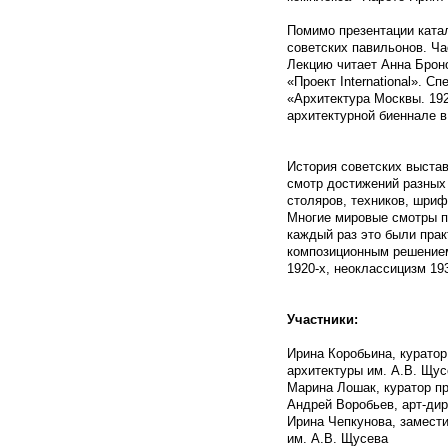
Помимо презентации ката
советских павильонов. Ча
Лекцию читает Анна Брон
«Проект International». С
«Архитектура Москвы. 192
архитектурной биеннале в
История советских выстав
смотр достижений разных 
столяров, техников, шри
Многие мировые смотры п
каждый раз это были пра
композиционным решением
1920-х, неоклассицизм 19
Участники:
Ирина Коробьина, куратор
архитектуры им. А.В. Щус
Марина Лошак, куратор п
Андрей Воробьев, арт-ди
Ирина Чепкунова, замести
им. А.В. Щусева