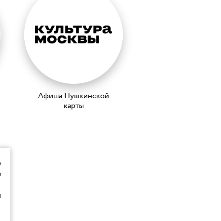
Афиша Пушкинской
карты
е
я
!