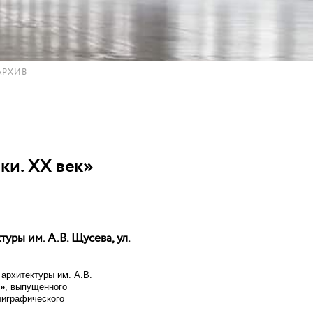
АРХИВ
ки. XX век»
ры им. А.В. Щусева, ул.
архитектуры им. А.В.
»
, выпущенного
лиграфического