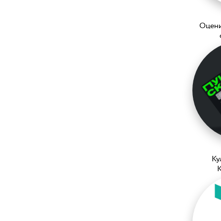
Оцени
Ку
K