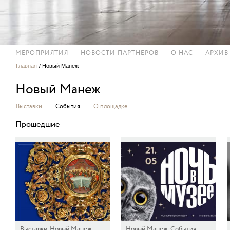
МЕРОПРИЯТИЯ
НОВОСТИ ПАРТНЕРОВ
О НАС
АРХИВ
Главная
/
Новый Манеж
Новый Манеж
Выставки
События
О площадке
Прошедшие
Выставки, Новый Манеж,
Новый Манеж, События