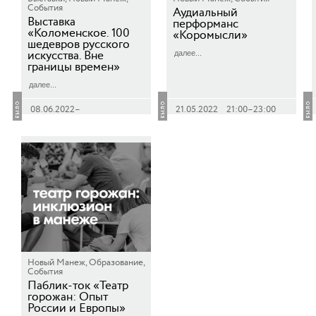
События
Аудиальный
Выставка
перформанс
«Коломенское. 100
«Коромысли»
шедевров русского
искусства. Вне
далее...
границы времен»
далее...
08.06.2022–
21.05.2022 21:00–23:00
17.07.2022 12:00–21:00
Новый Манеж, Образование,
События
Паблик-ток «Театр
горожан: Опыт
России и Европы»